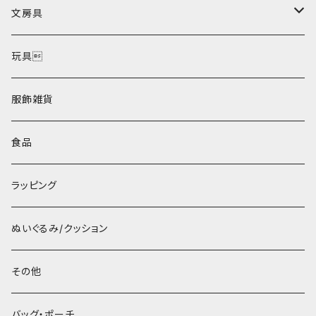
文房具
ポストカード
玩具
服飾雑貨
食品
ラッピング
ぬいぐるみ/クッション
その他
バッグ・ポーチ