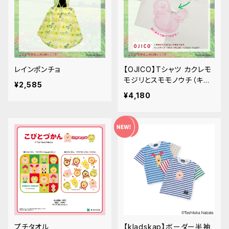
レインポンチョ
【OJICO】Tシャツ カクレモ
モジリとスモモノウチ（キッ
¥2,585
ズサイズ）※サイズ別価格
¥4,180
プチタオル
【kladskap】ボーダー半袖