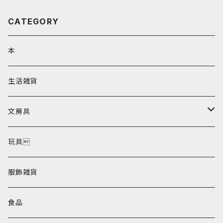
CATEGORY
本
生活雑貨
文房具
ポストカード
玩具
服飾雑貨
食品