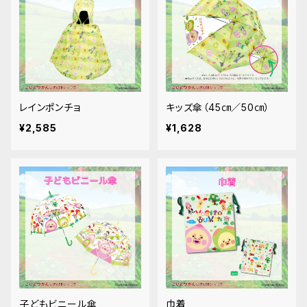
レインポンチョ
キッズ傘（45㎝／50㎝）
¥2,585
¥1,628
子どもビニール傘
巾着