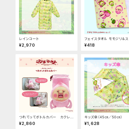
レインコート
フェイスタオル モモジリ＆
¥2,970
¥418
つれてってボトルカバー カクレモ
キッズ傘（45㎝／50㎝）
モジリ
¥2,860
¥1,628