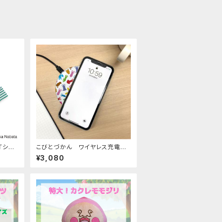
Ｔシャ
こびとづかん ワイヤレス充電器1
0W
¥3,080