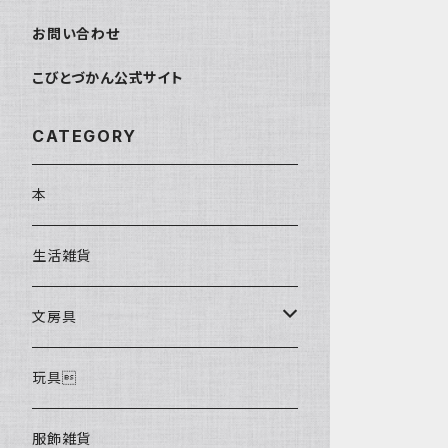
お問い合わせ
こびとづかん公式サイト
CATEGORY
本
生活雑貨
文房具
ポストカード
玩具
服飾雑貨