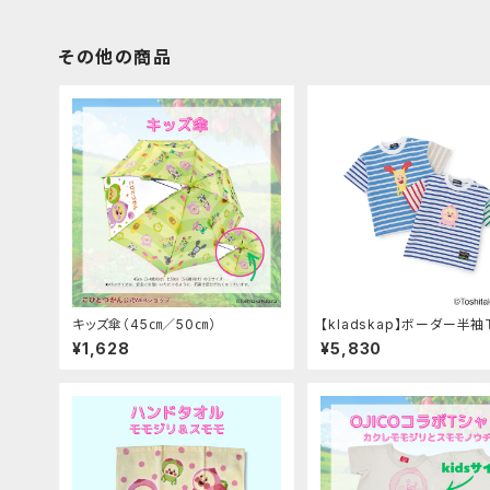
その他の商品
キッズ傘（45㎝／50㎝）
【kladskap】ボーダー半袖
ツ
¥1,628
¥5,830