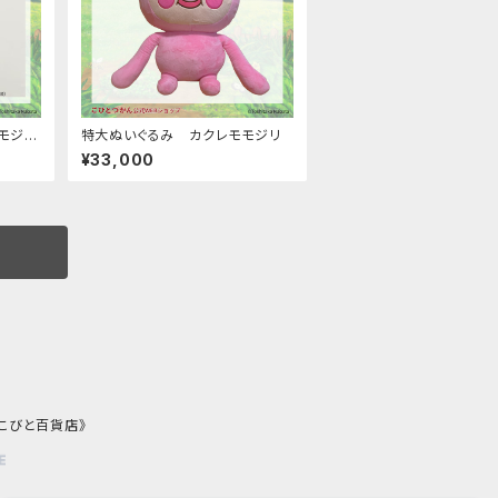
モモジリ
特大ぬいぐるみ カクレモモジリ
）※サ
¥33,000
《こびと百貨店》