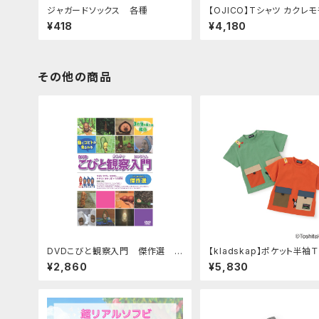
ジャガードソックス 各種
【OJICO】Tシャツ カクレ
とスモモノウチ（キッズサイズ
¥418
¥4,180
イズ別価格
その他の商品
DVDこびと観察入門 傑作選 マ
【kladskap】ポケット半袖
モリ カブト ユキオト モモゾ
¥2,860
¥5,830
ノ オトリ編 ＋大研究