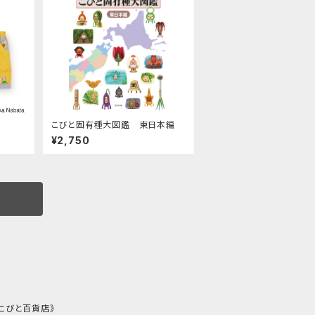
こびと固有種大図鑑 東日本編
¥2,750
《こびと百貨店》