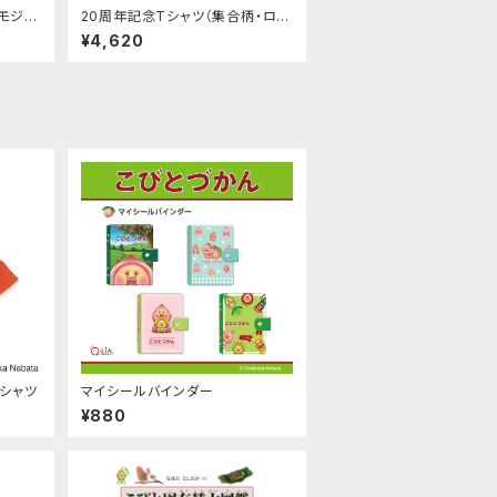
モモジリ
20周年記念Tシャツ（集合柄・ロゴ
）※サ
柄）
¥4,620
Ｔシャツ
マイシールバインダー
¥880