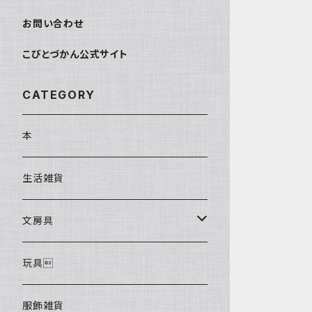
お問い合わせ
こびとづかん公式サイト
CATEGORY
本
生活雑貨
文房具
ポストカード
玩具
服飾雑貨