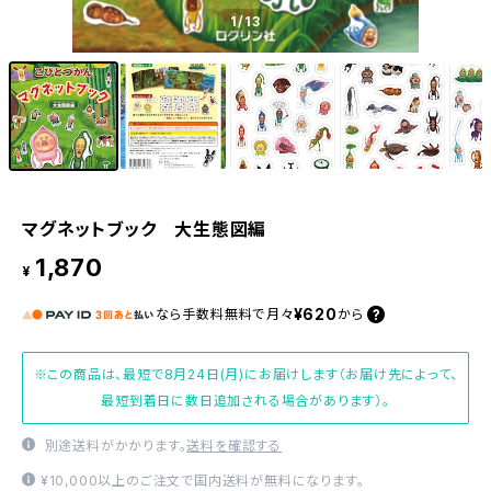
1
/13
マグネットブック 大生態図編
1,870
¥
¥620
なら
手数料無料で
月々
から
※この商品は、最短で8月24日(月)にお届けします（お届け先によって、
最短到着日に数日追加される場合があります）。
別途送料がかかります。
送料を確認する
¥10,000以上のご注文で国内送料が無料になります。