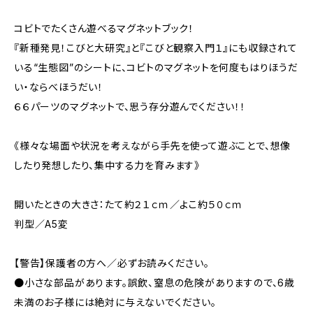
コビトでたくさん遊べるマグネットブック！
『新種発見！こびと大研究』と『こびと観察入門１』にも収録されて
いる“生態図”のシートに、コビトのマグネットを何度もはりほうだ
い・ならべほうだい！
６６パーツのマグネットで、思う存分遊んでください！！
《様々な場面や状況を考えながら手先を使って遊ぶことで、想像
したり発想したり、集中する力を育みます》
開いたときの大きさ：たて約２１ｃｍ／よこ約５０ｃｍ
判型／A5変
【警告】保護者の方へ／必ずお読みください。
●小さな部品があります。誤飲、窒息の危険がありますので、6歳
未満のお子様には絶対に与えないでください。