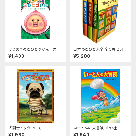
はじめてのこびとづかん スタ
日本のこびと大全 全３巻セット
ーターブック
¥1,430
¥5,280
犬闘士イヌタウロス
いーとんの大冒険 ﾛｸﾘﾝ社
¥1,980
¥1,540