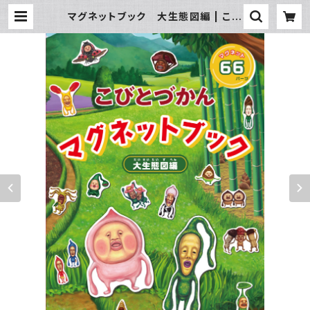
マグネットブック 大生態図編 | こび
とづかん公式WEBショップ《こびと百
貨店》