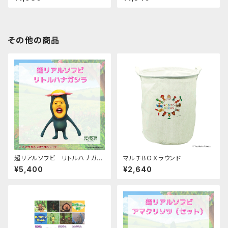
その他の商品
超リアルソフビ リトルハナガシ
マルチＢＯＸラウンド
ラ
¥5,400
¥2,640