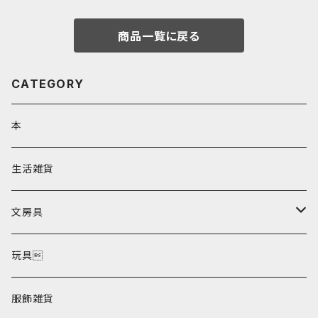
商品一覧に戻る
CATEGORY
本
生活雑貨
文房具
ポストカード
玩具
服飾雑貨