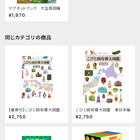
マグネットブック 大生態図編
¥1,870
同じカテゴリの商品
【最新刊】こびと固有種大図鑑
こびと固有種大図鑑 東日本編
西日本編
¥2,750
¥2,750