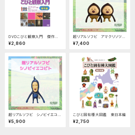
DVDこびと観察入門 傑作
超リアルソフビ アマクリソツ
選 マモリ カブト ユキオト
（セット）
¥2,860
¥7,400
モモゾノ オトリ編 ＋大研究
超リアルソフビ シノビイエコビ
こびと固有種大図鑑 東日本編
ト
¥5,900
¥2,750