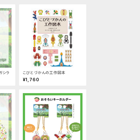
ガシラ
こびとづかんの工作図本
¥1,760