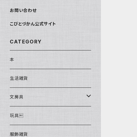
お問い合わせ
こびとづかん公式サイト
CATEGORY
本
生活雑貨
文房具
ポストカード
玩具
服飾雑貨