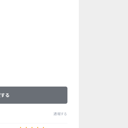
望する
通報する