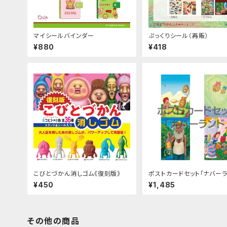
マイシールバインダー
ぷっくりシール（再販）
¥880
¥418
こびとづかん消しゴム《復刻版》
ポストカードセット「ナバーラ
（9枚）
¥450
¥1,485
その他の商品