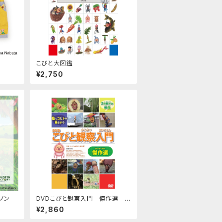
こびと大図鑑
¥2,750
ノン
DVDこびと観察入門 傑作選 モ
モ ハナ シボリ ケダマ編
¥2,860