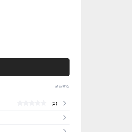
通報する
(0)