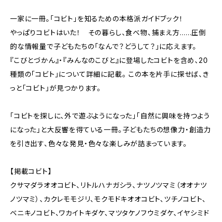
一家に一冊。「コビト」を知るための本格派ガイドブック！
やっぱりコビトはいた！ その暮らし、食べ物、捕まえ方……圧倒
的な情報量で子どもたちの「なんで？どうして？」に応えます。
『こびとづかん』・『みんなのこびと』に登場したコビトを含め、20
種類の「コビト」について詳細に記載。 この本を片手に探せば、き
っと「コビト」が見つかります。
「コビトを探しに、外で遊ぶようになった」「自然に興味を持つよう
になった」と大反響を得ている一冊。子どもたちの想像力・創造力
を引き出す、色々な発見・色々な楽しみが詰まっています。
【掲載コビト】
クサマダラオオコビト、リトルハナガシラ、ナツノツマミ（オオナツ
ノツマミ）、カクレモモジリ、モクモドキオオコビト、ツチノコビト、
ベニキノコビト、ワカイトキダケ、マツタケノフウミダケ、イヤシミド