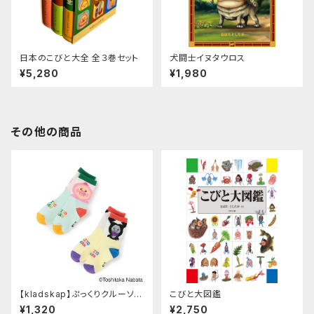
日本のこびと大全 全３巻セット
犬闘士イヌタウロス
¥5,280
¥1,980
その他の商品
【kladskap】ぷっくりクルーソッ
こびと大図鑑
クス
¥1,320
¥2,750