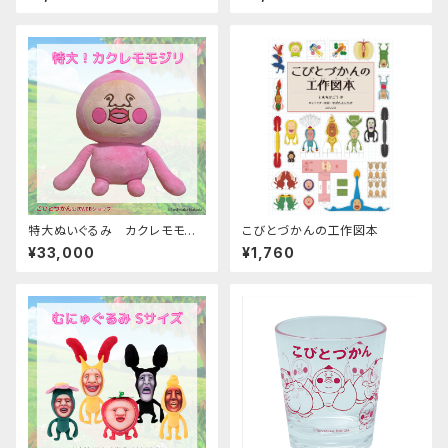
特大ぬいぐるみ カクレモモジ
こびとづかんの工作図本
リ
¥33,000
¥1,760