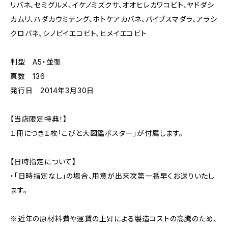
リバネ、セミグルメ、イケノミズクサ、オオヒレカワコビト、ヤドダシ
カムリ、ハダカウミテング、ホトケアカバネ、バイブスマダラ、アラシ
クロバネ、シノビイエコビト、ヒメイエコビト
判型 A5・並製
頁数 136
発行日 2014年3月30日
【当店限定特典！】
１冊につき１枚「こびと大図鑑ポスター」が付属します。
【日時指定について】
・「日時指定なし」の場合、用意が出来次第一番早くお送りいたし
ます。
※近年の原材料費や運賃の上昇による製造コストの高騰のため、