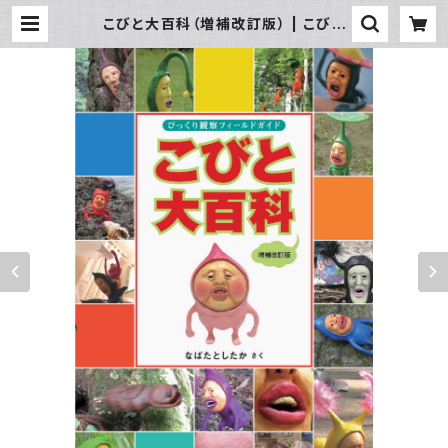
こびと大百科（増補改訂版） | こびと
づかん公式WEBショップ《こびと百貨
店》