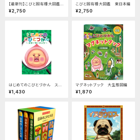
【最新刊】こびと固有種大図鑑
こびと固有種大図鑑 東日本編
西日本編
¥2,750
¥2,750
はじめてのこびとづかん スタ
マグネットブック 大生態図編
ーターブック
¥1,430
¥1,870