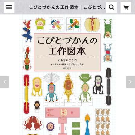
こびとづかんの工作図本 | こびとづか
ん公式WEBショップ《こびと百貨店》