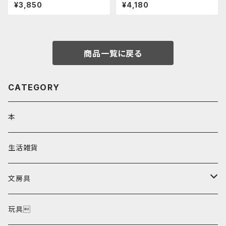
リとスモモノウチ（キッズサイズ）
¥3,850
¥4,180
※サイズ別価格
商品一覧に戻る
CATEGORY
本
生活雑貨
文房具
ポストカード
玩具