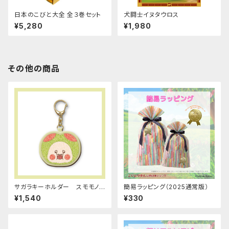
日本のこびと大全 全３巻セット
犬闘士イヌタウロス
¥5,280
¥1,980
その他の商品
サガラキーホルダー スモモノウ
簡易ラッピング（2025通常版）
チ
¥1,540
¥330