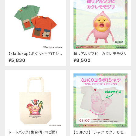
【kladskap】ポケット半袖Ｔシャ
超リアルソフビ カクレモモジリ
ツ
¥5,830
¥8,500
トートバッグ（集合柄・ロゴ柄）
【OJICO】Tシャツ カクレモモジ