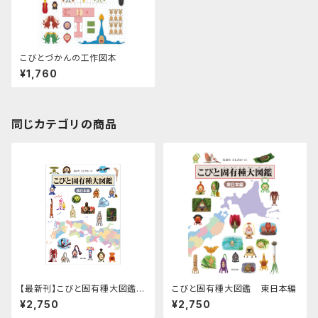
こびとづかんの工作図本
¥1,760
同じカテゴリの商品
【最新刊】こびと固有種大図鑑
こびと固有種大図鑑 東日本編
西日本編
¥2,750
¥2,750