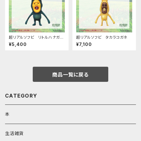
超リアルソフビ リトルハナガシ
超リアルソフビ タカラコガネ
ラ
¥5,400
¥7,100
商品一覧に戻る
CATEGORY
本
生活雑貨