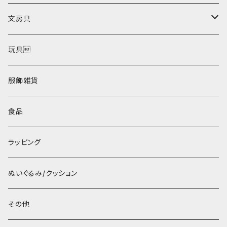
文房具
ポストカード
玩具
服飾雑貨
食品
ラッピング
ぬいぐるみ/クッション
その他