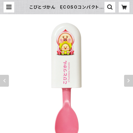
こびとづかん ECOSOコンパクトス
プーン ピンク | こびとづかん公式W
EBショップ《こびと百貨店》