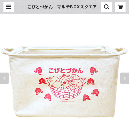
こびとづかん マルチBOXスクエア
もも | こびとづかん公式WEBショッ
プ《こびと百貨店》