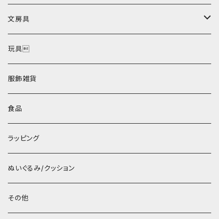
文房具
ポストカード
玩具
服飾雑貨
食品
ラッピング
ぬいぐるみ/クッション
その他