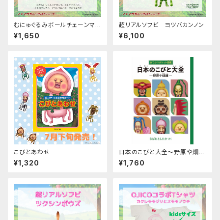
むにゅぐるみボールチェーンマス
超リアルソフビ ヨツバカンノン
コット
¥1,650
¥6,100
こびとあわせ
日本のこびと大全〜野原や畑
編〜
¥1,320
¥1,760