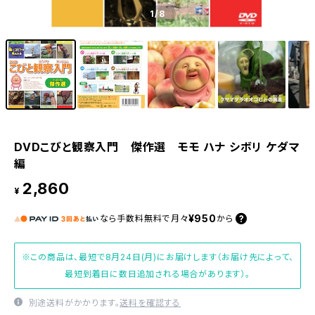
1
/8
DVDこびと観察入門 傑作選 モモ ハナ シボリ ケダマ
編
2,860
¥
¥950
なら
手数料無料で
月々
から
※この商品は、最短で8月24日(月)にお届けします（お届け先によって、
最短到着日に数日追加される場合があります）。
別途送料がかかります。
送料を確認する