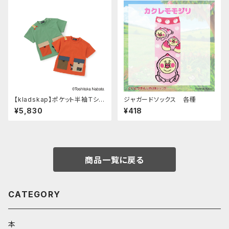
【kladskap】ポケット半袖Ｔシャ
ジャガードソックス 各種
ツ
¥5,830
¥418
商品一覧に戻る
CATEGORY
本