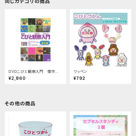
同じカテゴリの商品
DVDこびと観察入門 傑作
ワッペン
選 マモリ カブト ユキオト
¥2,860
¥792
モモゾノ オトリ編 ＋大研究
その他の商品