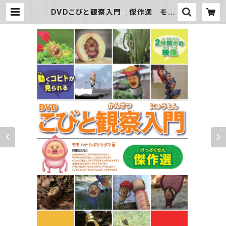
DVDこびと観察入門 傑作選 モモ
ハナ シボリ ケダマ編 | こびとづかん
公式WEBショップ《こびと百貨店》