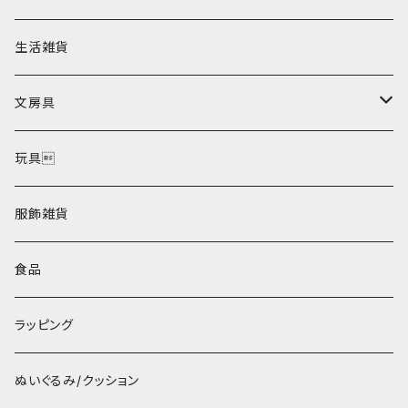
生活雑貨
文房具
ポストカード
玩具
服飾雑貨
食品
ラッピング
ぬいぐるみ/クッション