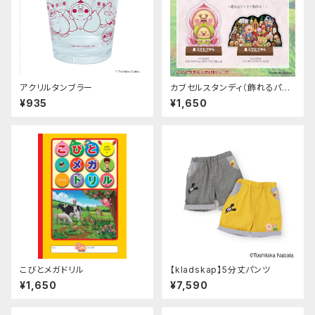
アクリルタンブラー
カブセルスタンディ（飾れるパズ
ル）
¥935
¥1,650
こびとメガドリル
【kladskap】5分丈パンツ
¥1,650
¥7,590